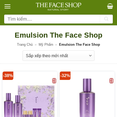
Bỏ
qua
nội
Tìm
dung
kiếm:
Emulsion The Face Shop
Trang Chủ
»
Mỹ Phẩm
»
Emulsion The Face Shop
-38%
-32%