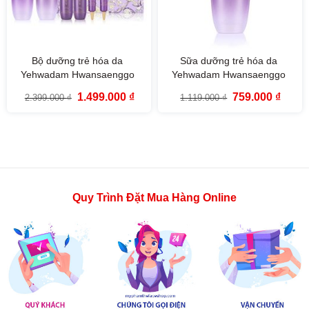
Bộ dưỡng trẻ hóa da
Sữa dưỡng trẻ hóa da
Yehwadam Hwansaenggo
Yehwadam Hwansaenggo
Ultimate Rejuvenating Special
Ultimate Rejuvenating
Giá
Giá
Giá
Giá
1.499.000
₫
759.000
₫
2.399.000
₫
1.119.000
₫
Set (6 SP)
Emulsion (140ml)
gốc
hiện
gốc
hiện
là:
tại
là:
tại
2.399.000 ₫.
là:
1.119.000 ₫.
là:
1.499.000 ₫.
759.00
Quy Trình Đặt Mua Hàng Online