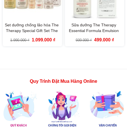
Set dưỡng chống lão hóa The
Sữa dưỡng The Therapy
Therapy Special Gift Set The
Essential Formula Emulsion
Face Shop (5SP)
The Face Shop
Giá
Giá
Giá
Giá
1.099.000
₫
499.000
₫
1.990.000
₫
939.000
₫
gốc
hiện
gốc
hiện
là:
tại
là:
tại
1.990.000 ₫.
là:
939.000 ₫.
là:
1.099.000 ₫.
499.000
Quy Trình Đặt Mua Hàng Online