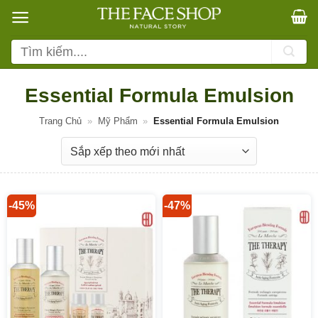
Bỏ
qua
nội
Tìm
dung
kiếm:
Essential Formula Emulsion
Trang Chủ
»
Mỹ Phẩm
»
Essential Formula Emulsion
-45%
-47%