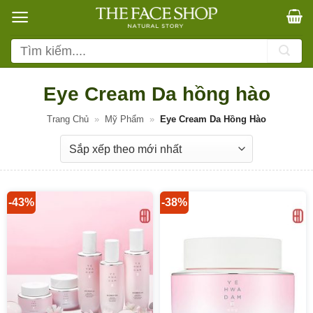
Bỏ
qua
nội
Tìm
dung
kiếm:
Eye Cream Da hồng hào
Trang Chủ
»
Mỹ Phẩm
»
Eye Cream Da Hồng Hào
-43%
-38%