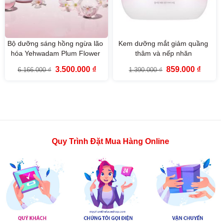
Bộ dưỡng sáng hồng ngừa lão
Kem dưỡng mắt giảm quầng
hóa Yehwadam Plum Flower
thâm và nếp nhăn
Revitalizing The Face Shop
Yehwadam Plum Flower
Giá
Giá
Giá
Giá
3.500.000
₫
859.000
₫
6.166.000
₫
1.390.000
₫
(5SP)
Revitalizing Eye Cream
gốc
hiện
gốc
hiện
là:
tại
là:
tại
6.166.000 ₫.
là:
1.390.000 ₫.
là:
3.500.000 ₫.
859.00
Quy Trình Đặt Mua Hàng Online