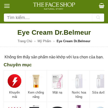
Bỏ
qua
nội
Tìm
dung
kiếm:
Eye Cream Dr.Belmeur
Trang Chủ
»
Mỹ Phẩm
»
Eye Cream Dr.Belmeur
Không tìm thấy sản phẩm nào khớp với lựa chọn của bạn.
Chuyên mục
Khuyến
Kem chống
Mặt nạ
Nước hoa
Sữa dưỡn
mãi
nắng
hồng