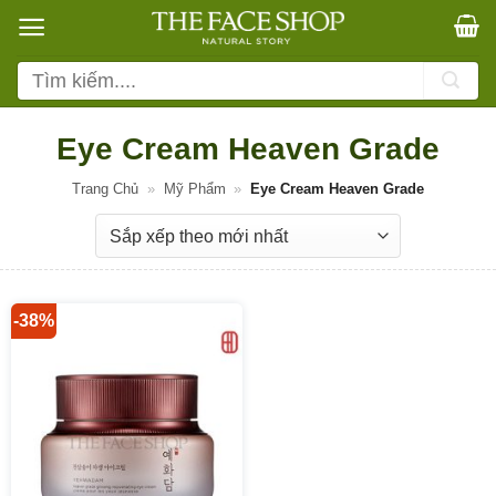
Bỏ
qua
nội
Tìm
dung
kiếm:
Eye Cream Heaven Grade
Trang Chủ
»
Mỹ Phẩm
»
Eye Cream Heaven Grade
-38%