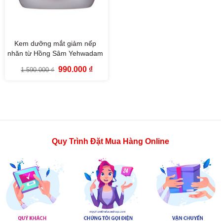
Kem dưỡng mắt giảm nếp
nhăn từ Hồng Sâm Yehwadam
Heaven Grade Ginseng
Giá
Giá
990.000
₫
1.590.000
₫
Rejuvenating Eye Cream
gốc
hiện
là:
tại
(25ml)
1.590.000 ₫.
là:
990.000 ₫.
Quy Trình Đặt Mua Hàng Online