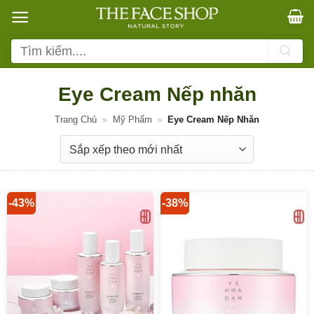
Bỏ
qua
nội
Tìm
dung
kiếm:
Eye Cream Nếp nhăn
Trang Chủ
»
Mỹ Phẩm
»
Eye Cream Nếp Nhăn
-43%
-38%