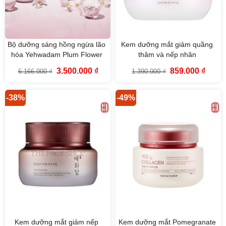
Bộ dưỡng sáng hồng ngừa lão
Kem dưỡng mắt giảm quầng
hóa Yehwadam Plum Flower
thâm và nếp nhăn
Revitalizing The Face Shop
Yehwadam Plum Flower
Giá
Giá
Giá
Giá
3.500.000
₫
859.000
₫
6.166.000
₫
1.390.000
₫
(5SP)
Revitalizing Eye Cream
gốc
hiện
gốc
hiện
là:
tại
là:
tại
6.166.000 ₫.
là:
1.390.000 ₫.
là:
3.500.000 ₫.
859.00
-38%
-49%
Kem dưỡng mắt giảm nếp
Kem dưỡng mắt Pomegranate