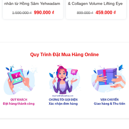
nhăn từ Hồng Sâm Yehwadam
& Collagen Volume Lifting Eye
Heaven Grade Ginseng
Cream The Face Shop 50ml
Giá
Giá
Giá
Giá
990.000
₫
459.000
₫
1.590.000
₫
899.000
₫
Rejuvenating Eye Cream
gốc
hiện
gốc
hiện
là:
tại
là:
tại
(25ml)
1.590.000 ₫.
là:
899.000 ₫.
là:
990.000 ₫.
459.000
Quy Trình Đặt Mua Hàng Online