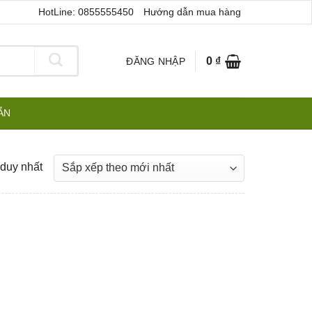
HotLine: 0855555450
Hướng dẫn mua hàng
0
₫
ĐĂNG NHẬP
ẪN
 duy nhất