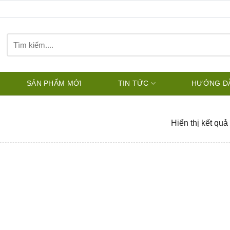
Tìm
kiếm:
SẢN PHẨM MỚI
TIN TỨC
HƯỚNG D
Hiển thị kết quả