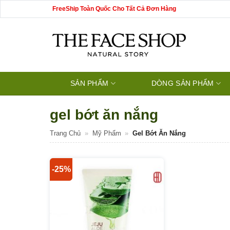
Bỏ
FreeShip Toàn Quốc Cho Tất Cả Đơn Hàng
qua
nội
dung
SẢN PHẨM
DÒNG SẢN PHẨM
gel bớt ăn nắng
Trang Chủ
»
Mỹ Phẩm
»
Gel Bớt Ăn Nắng
-25%