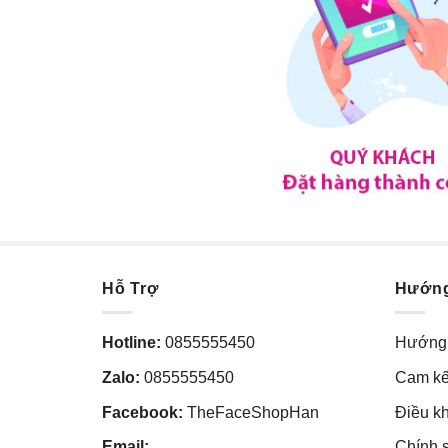
Hỗ Trợ
Hướn
Hotline:
0855555450
Hướng 
Zalo:
0855555450
Cam kế
Facebook:
TheFaceShopHan
Điều k
Email:
Chính 