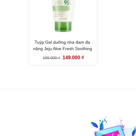
Tuýp Gel dưỡng nha đam đa
năng Jeju Aloe Fresh Soothing
Gel Tube (300ml)
Giá
Giá
149.000
₫
199.000
₫
gốc
hiện
là:
tại
199.000 ₫.
là:
149.000 ₫.