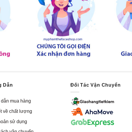
g Dẫn
Đối Tác Vận Chuyển
dẫn mua hàng
t về chất lượng
hoản sử dụng
sách vận chuyển