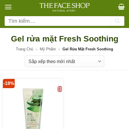
Bỏ
qua
nội
Tìm
dung
kiếm:
Gel rửa mặt Fresh Soothing
Trang Chủ
»
Mỹ Phẩm
»
Gel Rửa Mặt Fresh Soothing
-18%