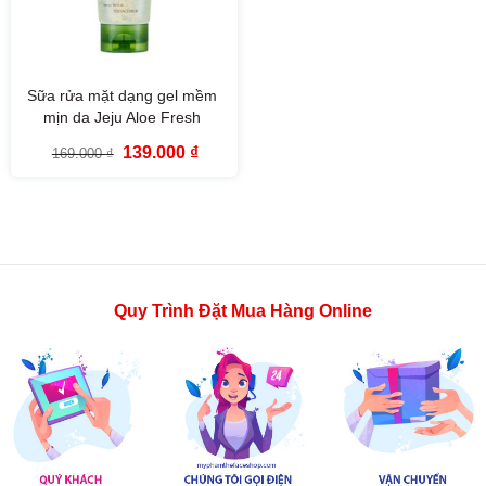
Sữa rửa mặt dạng gel mềm
mịn da Jeju Aloe Fresh
Soothing Foam Cleanser The
Giá
Giá
139.000
₫
169.000
₫
Face Shop (150ml)
gốc
hiện
là:
tại
169.000 ₫.
là:
139.000 ₫.
Quy Trình Đặt Mua Hàng Online