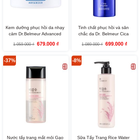
Kem dưỡng phục hồi da nhạy
Tinh chất phục hồi và săn
cảm Dr.Belmeur Advanced
chắc da Dr. Belmeur Cica
Cica Recovery Cream (50ml)
Peptite Ampoule (50ml)
Giá
Giá
Giá
Giá
679.000
₫
699.000
₫
1.059.000
₫
1.089.000
₫
gốc
hiện
gốc
hiện
là:
tại
là:
tại
1.059.000 ₫.
là:
1.089.000 ₫.
là:
679.000 ₫.
699.00
-37%
-8%
Nước tẩy trang mắt môi Gạo
Sữa Tẩy Trang Rice Water