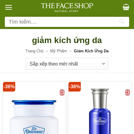
Bỏ
qua
nội
Tìm
dung
kiếm:
giảm kích ứng da
Trang Chủ
»
Mỹ Phẩm
»
Giảm Kích Ứng Da
-36%
-36%