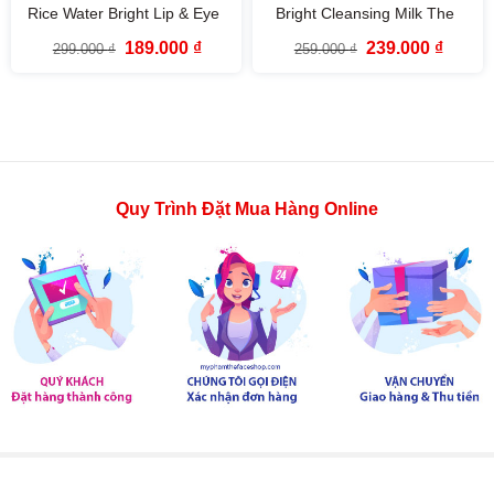
Rice Water Bright Lip & Eye
Bright Cleansing Milk The
Makeup Remover The Face
Face Shop (200ml)
Giá
Giá
Giá
Giá
189.000
₫
239.000
₫
299.000
₫
259.000
₫
Shop (120ml)
gốc
hiện
gốc
hiện
là:
tại
là:
tại
299.000 ₫.
là:
259.000 ₫.
là:
189.000 ₫.
239.000
Quy Trình Đặt Mua Hàng Online