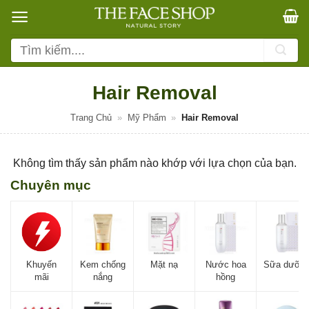
Bỏ
qua
nội
Tìm
dung
kiếm:
Hair Removal
Trang Chủ
»
Mỹ Phẩm
»
Hair Removal
Không tìm thấy sản phẩm nào khớp với lựa chọn của bạn.
Chuyên mục
Khuyến
Kem chống
Mặt nạ
Nước hoa
Sữa dưỡn
mãi
nắng
hồng