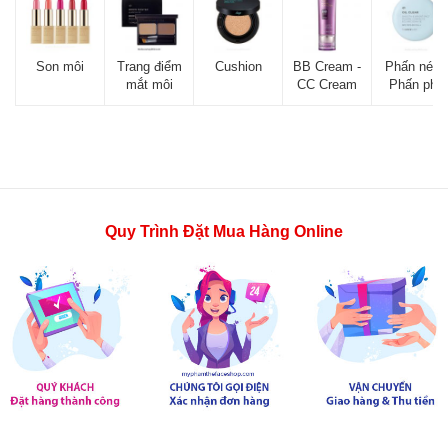
Son môi
Trang điểm
Cushion
BB Cream -
Phấn nén -
mắt môi
CC Cream
Phấn phủ
Quy Trình Đặt Mua Hàng Online