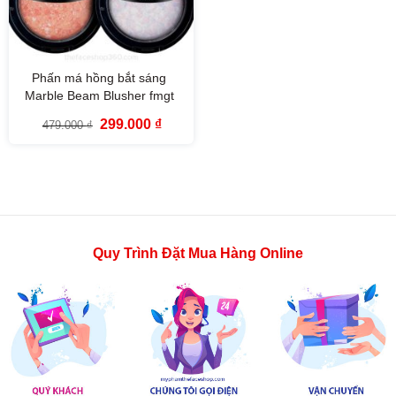
Phấn má hồng bắt sáng
Marble Beam Blusher fmgt
Giá
Giá
299.000
₫
479.000
₫
gốc
hiện
là:
tại
479.000 ₫.
là:
299.000 ₫.
Quy Trình Đặt Mua Hàng Online