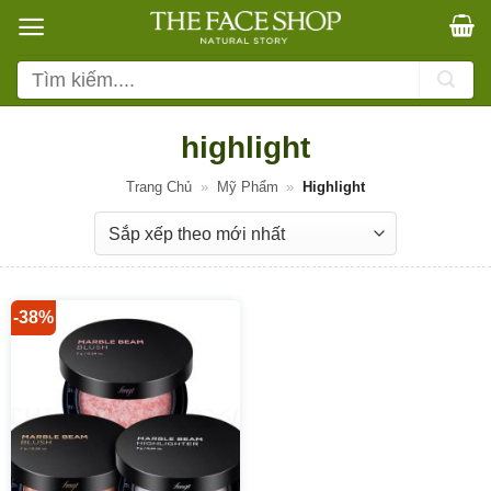
Bỏ
qua
nội
Tìm
dung
kiếm:
highlight
Trang Chủ
»
Mỹ Phẩm
»
Highlight
-38%