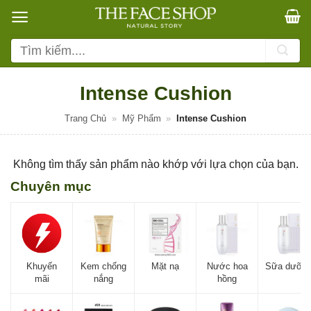
Bỏ
qua
nội
Tìm
dung
kiếm:
Intense Cushion
Trang Chủ
»
Mỹ Phẩm
»
Intense Cushion
Không tìm thấy sản phẩm nào khớp với lựa chọn của bạn.
Chuyên mục
Khuyến
Kem chống
Mặt nạ
Nước hoa
Sữa dưỡn
mãi
nắng
hồng