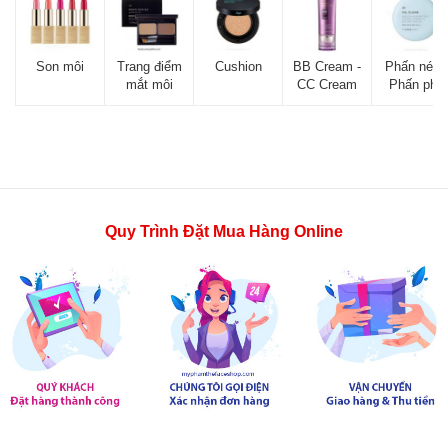
Son môi
Trang điểm
Cushion
BB Cream -
Phấn nén -
mắt môi
CC Cream
Phấn phủ
Quy Trình Đặt Mua Hàng Online