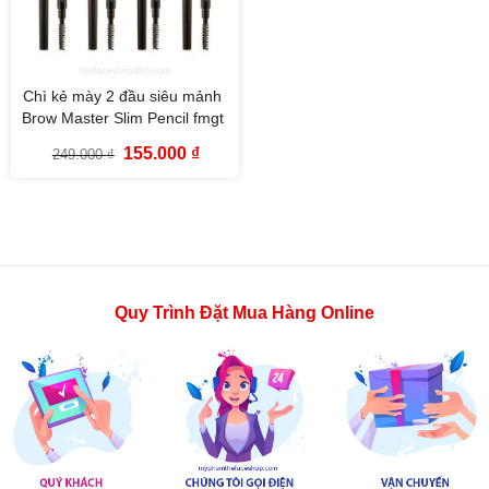
Chì kẻ mày 2 đầu siêu mảnh
Brow Master Slim Pencil fmgt
The Face Shop
Giá
Giá
155.000
₫
249.000
₫
gốc
hiện
là:
tại
249.000 ₫.
là:
155.000 ₫.
Quy Trình Đặt Mua Hàng Online