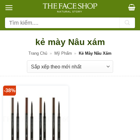
Bỏ
qua
nội
Tìm
dung
kiếm:
kẻ mày Nâu xám
Trang Chủ
»
Mỹ Phẩm
»
Kẻ Mày Nâu Xám
-38%