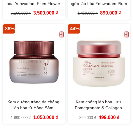
hóa Yehwadam Plum Flower
ngừa lão hóa Yehwadam Plum
Revitalizing The Face Shop
Flower Revitalizing Cream
Giá
Giá
Giá
Giá
3.500.000
₫
899.000
₫
6.166.000
₫
1.459.000
₫
(5SP)
(50ml)
gốc
hiện
gốc
hiện
là:
tại
là:
tại
6.166.000 ₫.
là:
1.459.000 ₫.
là:
3.500.000 ₫.
899.00
-38%
-44%
Kem dưỡng trắng da chống
Kem chống lão hóa Lựu
lão hóa từ Hồng Sâm
Pomegranate & Collagen
Yehwadam Heaven Grade
Volume Lifting Cream (100ml)
Giá
Giá
Giá
Giá
1.050.000
₫
499.000
₫
1.690.000
₫
899.000
₫
Ginseng Rejuvenating Cream
gốc
hiện
gốc
hiện
là:
tại
là:
tại
(50ml)
1.690.000 ₫.
là:
899.000 ₫.
là:
1.050.000 ₫.
499.000