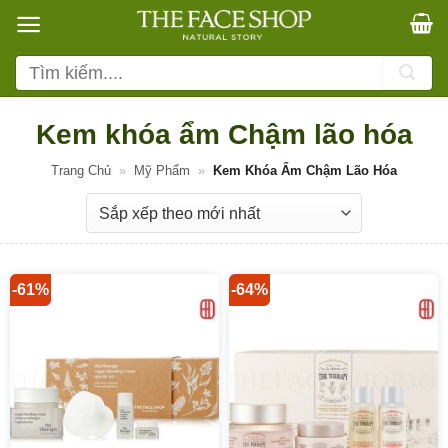
Bỏ
qua
nội
Tìm
dung
kiếm:
Kem khóa ẩm Chậm lão hóa
Trang Chủ
»
Mỹ Phẩm
»
Kem Khóa Ẩm Chậm Lão Hóa
-61%
-64%