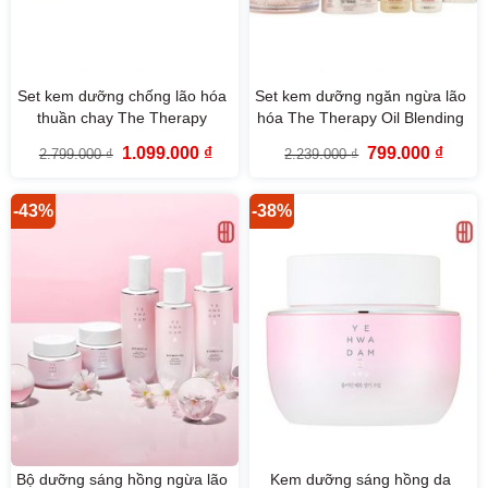
Set kem dưỡng chống lão hóa
Set kem dưỡng ngăn ngừa lão
thuần chay The Therapy
hóa The Therapy Oil Blending
Vegan Blending Cream
Cream Special Set The Face
Giá
Giá
Giá
Giá
1.099.000
₫
799.000
₫
2.799.000
₫
2.239.000
₫
Special Set
Shop
gốc
hiện
gốc
hiện
là:
tại
là:
tại
2.799.000 ₫.
là:
2.239.000 ₫.
là:
1.099.000 ₫.
799.00
-43%
-38%
Bộ dưỡng sáng hồng ngừa lão
Kem dưỡng sáng hồng da