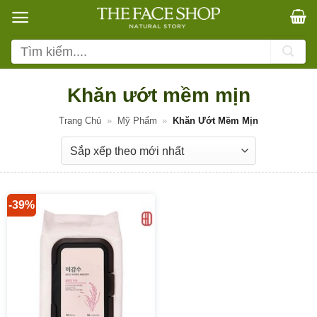
Bỏ
qua
nội
Tìm
dung
kiếm:
Khăn ướt mềm mịn
Trang Chủ
»
Mỹ Phẩm
»
Khăn Ướt Mềm Mịn
-39%