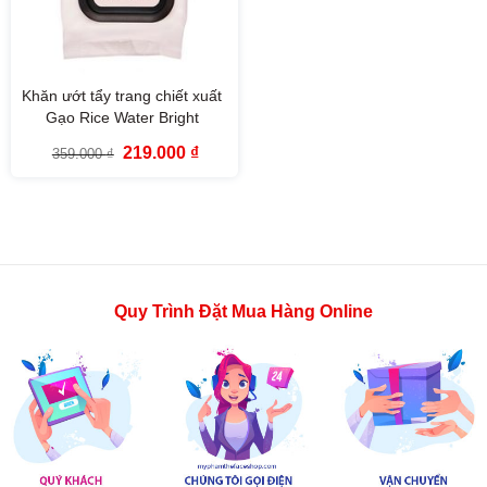
Khăn ướt tẩy trang chiết xuất
Gạo Rice Water Bright
Cleansing Facial Wipes (50
Giá
Giá
219.000
₫
359.000
₫
miếng)
gốc
hiện
là:
tại
359.000 ₫.
là:
219.000 ₫.
Quy Trình Đặt Mua Hàng Online