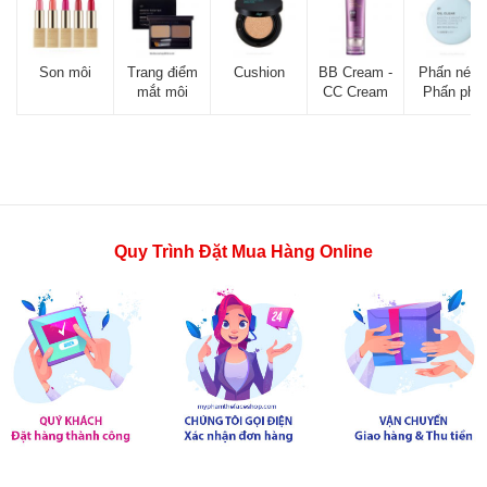
Son môi
Trang điểm
Cushion
BB Cream -
Phấn nén -
mắt môi
CC Cream
Phấn phủ
Quy Trình Đặt Mua Hàng Online