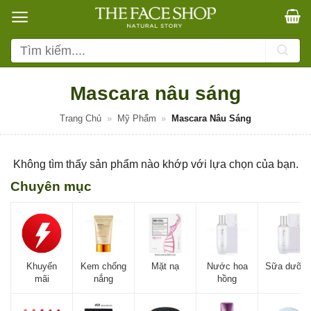
Bỏ
qua
nội
Tìm
dung
kiếm:
Mascara nâu sáng
Trang Chủ
»
Mỹ Phẩm
»
Mascara Nâu Sáng
Không tìm thấy sản phẩm nào khớp với lựa chọn của bạn.
Chuyên mục
Khuyến
Kem chống
Mặt nạ
Nước hoa
Sữa dưỡn
mãi
nắng
hồng