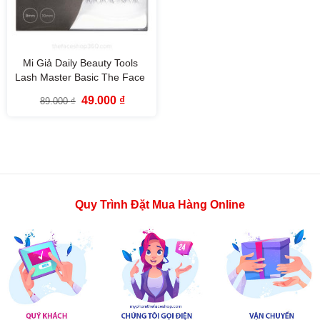
Mi Giả Daily Beauty Tools
Lash Master Basic The Face
Shop
Giá
Giá
49.000
₫
89.000
₫
gốc
hiện
là:
tại
89.000 ₫.
là:
49.000 ₫.
Quy Trình Đặt Mua Hàng Online