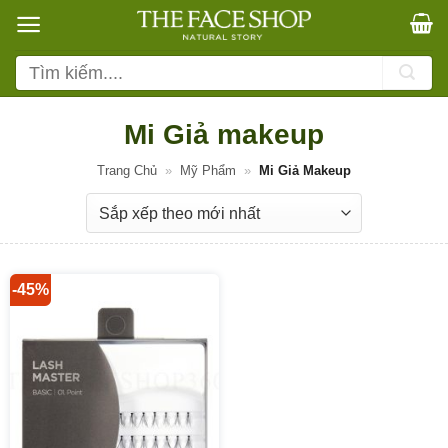
Bỏ
qua
nội
Tìm
dung
kiếm:
Mi Giả makeup
Trang Chủ
»
Mỹ Phẩm
»
Mi Giả Makeup
-45%