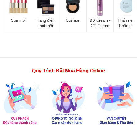
Son môi
Trang điểm
Cushion
BB Cream -
Phấn nén -
mắt môi
CC Cream
Phấn phủ
Quy Trình Đặt Mua Hàng Online