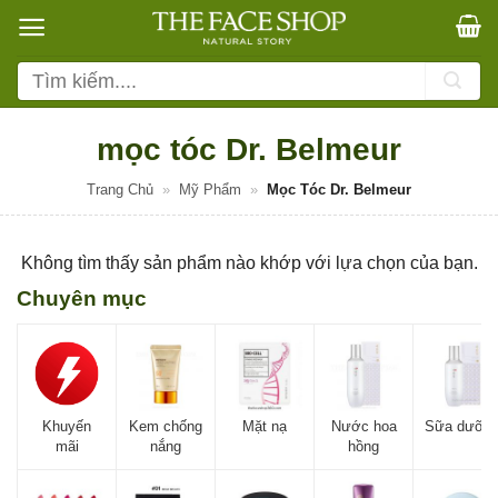
Bỏ
qua
nội
Tìm
dung
kiếm:
mọc tóc Dr. Belmeur
Trang Chủ
»
Mỹ Phẩm
»
Mọc Tóc Dr. Belmeur
Không tìm thấy sản phẩm nào khớp với lựa chọn của bạn.
Chuyên mục
Khuyến
Kem chống
Mặt nạ
Nước hoa
Sữa dưỡn
mãi
nắng
hồng