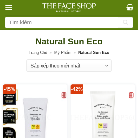
Bỏ
qua
nội
Tìm
dung
kiếm:
Natural Sun Eco
Trang Chủ
»
Mỹ Phẩm
»
Natural Sun Eco
-45%
-42%