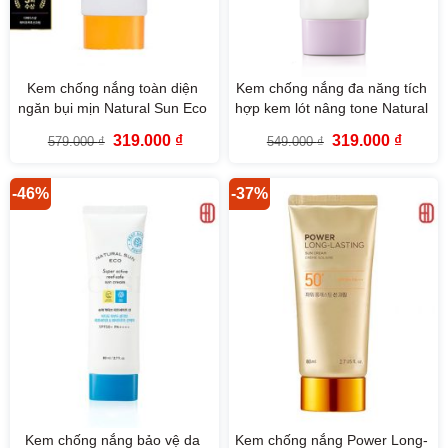
Kem chống nắng toàn diện
Kem chống nắng đa năng tích
ngăn bụi mịn Natural Sun Eco
hợp kem lót nâng tone Natural
Super Active Sun Cream
Sun Eco No Shine Sun Primer
Giá
Giá
Giá
Giá
319.000
₫
319.000
₫
579.000
₫
549.000
₫
SPF50+ PA++++
SPF50+ PA+++ 50ml
gốc
hiện
gốc
hiện
là:
tại
là:
tại
579.000 ₫.
là:
549.000 ₫.
là:
319.000 ₫.
319.000
-46%
-37%
Kem chống nắng bảo vệ da
Kem chống nắng Power Long-