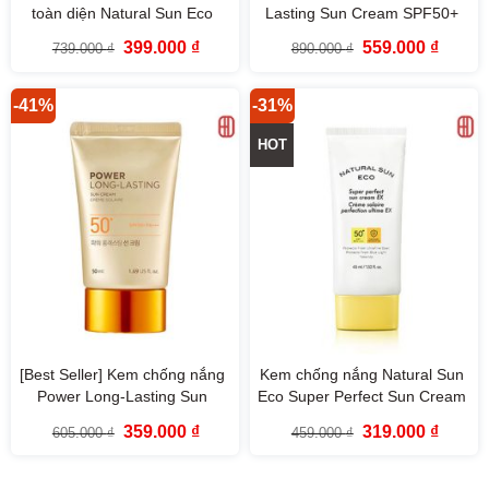
toàn diện Natural Sun Eco
Lasting Sun Cream SPF50+
Super Active Reef-Safe Sun
PA+++ (80ml)
Giá
Giá
Giá
Giá
399.000
₫
559.000
₫
739.000
₫
890.000
₫
Cream SPF50+ PA++++ 80ml
gốc
hiện
gốc
hiện
là:
tại
là:
tại
739.000 ₫.
là:
890.000 ₫.
là:
399.000 ₫.
559.000
-41%
-31%
HOT
[Best Seller] Kem chống nắng
Kem chống nắng Natural Sun
Power Long-Lasting Sun
Eco Super Perfect Sun Cream
Cream SPF50+ PA+++ (50ml)
EX SPF50+ PA++++ The Face
Giá
Giá
Giá
Giá
359.000
₫
319.000
₫
605.000
₫
459.000
₫
Shop
gốc
hiện
gốc
hiện
là:
tại
là:
tại
605.000 ₫.
là:
459.000 ₫.
là:
359.000 ₫.
319.000