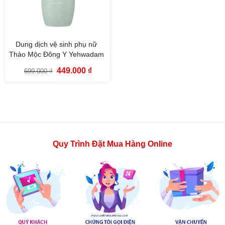
Dung dịch vệ sinh phụ nữ
Thảo Mộc Đông Y Yehwadam
Mild Vegan Intimate Wash
Giá
Giá
449.000
₫
699.000
₫
(200ml)
gốc
hiện
là:
tại
699.000 ₫.
là:
449.000 ₫.
Quy Trình Đặt Mua Hàng Online