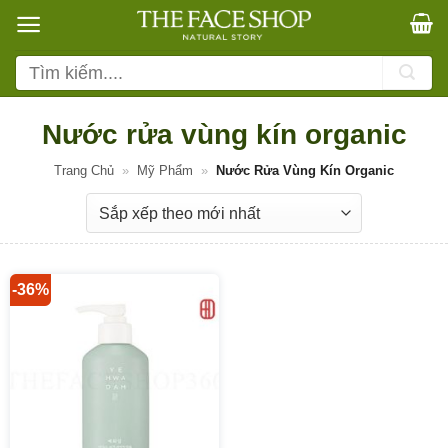
Bỏ
qua
nội
Tìm
dung
kiếm:
Nước rửa vùng kín organic
Trang Chủ
»
Mỹ Phẩm
»
Nước Rửa Vùng Kín Organic
-36%