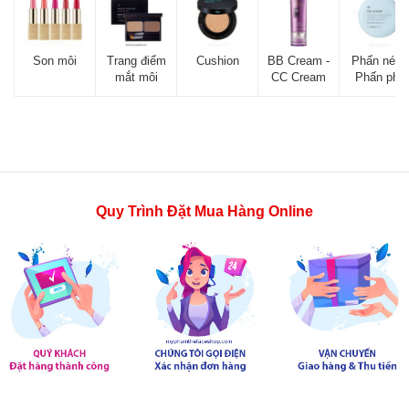
Son môi
Trang điểm
Cushion
BB Cream -
Phấn nén -
mắt môi
CC Cream
Phấn phủ
Quy Trình Đặt Mua Hàng Online