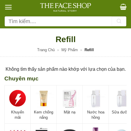
Bỏ
qua
nội
Tìm
dung
kiếm:
Refill
Trang Chủ
»
Mỹ Phẩm
»
Refill
Không tìm thấy sản phẩm nào khớp với lựa chọn của bạn.
Chuyên mục
Khuyến
Kem chống
Mặt nạ
Nước hoa
Sữa dưỡn
mãi
nắng
hồng