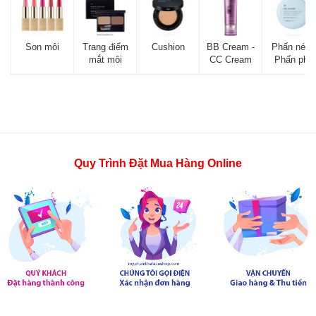
Son môi
Trang điểm
Cushion
BB Cream -
Phấn nén -
mắt môi
CC Cream
Phấn phủ
Quy Trình Đặt Mua Hàng Online