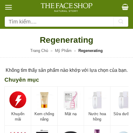
Bỏ
qua
nội
Tìm
dung
kiếm:
Regenerating
Trang Chủ
»
Mỹ Phẩm
»
Regenerating
Không tìm thấy sản phẩm nào khớp với lựa chọn của bạn.
Chuyên mục
Khuyến
Kem chống
Mặt nạ
Nước hoa
Sữa dưỡn
mãi
nắng
hồng