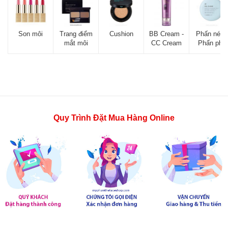
Son môi
Trang điểm
Cushion
BB Cream -
Phấn nén -
mắt môi
CC Cream
Phấn phủ
Quy Trình Đặt Mua Hàng Online