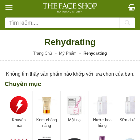
Bỏ
qua
nội
Tìm
dung
kiếm:
Rehydrating
Trang Chủ
»
Mỹ Phẩm
»
Rehydrating
Không tìm thấy sản phẩm nào khớp với lựa chọn của bạn.
Chuyên mục
Khuyến
Kem chống
Mặt nạ
Nước hoa
Sữa dưỡn
mãi
nắng
hồng