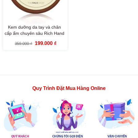
Kem dưỡng da tay và chân
cấp ẩm chuyên sâu Rich Hand
V Hand & Foot Total
Giá
Giá
199.000
₫
359.000
₫
Treatment The Face Shop
gốc
hiện
là:
tại
110ml
359.000 ₫.
là:
199.000 ₫.
Quy Trình Đặt Mua Hàng Online