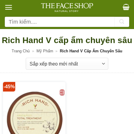
Bỏ
qua
nội
Tìm
dung
kiếm:
Rich Hand V cấp ẩm chuyên sâu
Trang Chủ
»
Mỹ Phẩm
»
Rich Hand V Cấp Ẩm Chuyên Sâu
-45%