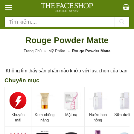
Bỏ
qua
nội
Tìm
dung
kiếm:
Rouge Powder Matte
Trang Chủ
»
Mỹ Phẩm
»
Rouge Powder Matte
Không tìm thấy sản phẩm nào khớp với lựa chọn của bạn.
Chuyên mục
Khuyến
Kem chống
Mặt nạ
Nước hoa
Sữa dưỡn
mãi
nắng
hồng