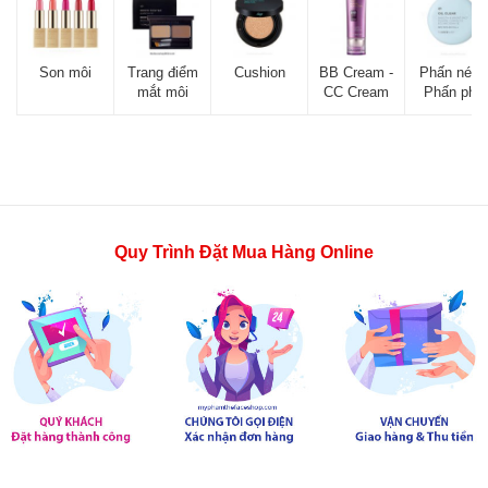
Son môi
Trang điểm
Cushion
BB Cream -
Phấn nén -
mắt môi
CC Cream
Phấn phủ
Quy Trình Đặt Mua Hàng Online