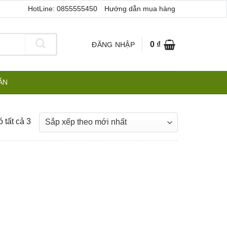
HotLine: 0855555450
Hướng dẫn mua hàng
0
₫
ĐĂNG NHẬP
ẪN
Đã
 tất cả 3
sắp
xếp
theo
mới
nhất