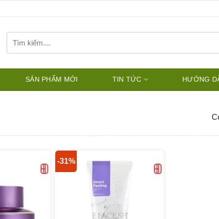
Tìm
kiếm:
SẢN PHẨM MỚI
TIN TỨC
HƯỚNG D
Có
-31%