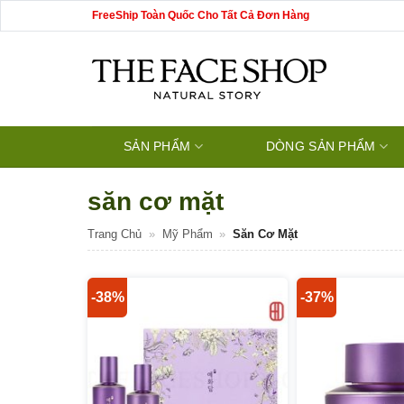
Bỏ
FreeShip Toàn Quốc Cho Tất Cả Đơn Hàng
qua
nội
dung
SẢN PHẨM
DÒNG SẢN PHẨM
săn cơ mặt
Trang Chủ
»
Mỹ Phẩm
»
Săn Cơ Mặt
-38%
-37%