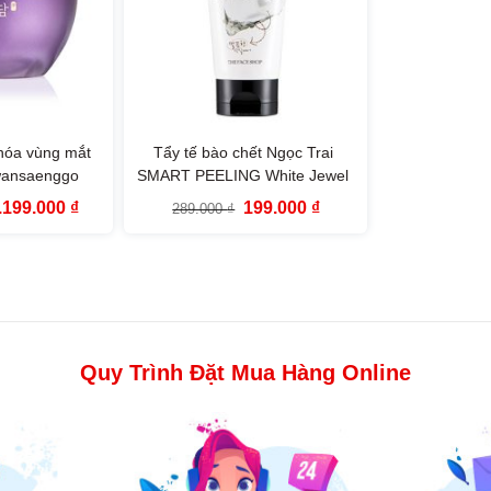
hóa vùng mắt
Tẩy tế bào chết Ngọc Trai
ansaenggo
SMART PEELING White Jewel
enating Eye
(120ml)
iá
Giá
Giá
Giá
.199.000
₫
199.000
₫
289.000
₫
25ml)
ốc
hiện
gốc
hiện
:
tại
là:
tại
.900.000 ₫.
là:
289.000 ₫.
là:
1.199.000 ₫.
199.000 ₫.
Quy Trình Đặt Mua Hàng Online