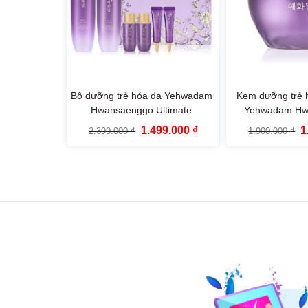
Bộ dưỡng trẻ hóa da Yehwadam
Kem dưỡng trẻ 
Hwansaenggo Ultimate
Yehwadam Hw
Rejuvenating Special Set (6 SP)
Ultimate Rejuv
Giá
Giá
G
1.499.000
₫
1
2.399.000
₫
1.900.000
₫
Cream (
gốc
hiện
g
là:
tại
là
2.399.000 ₫.
là:
1
1.499.000 ₫.