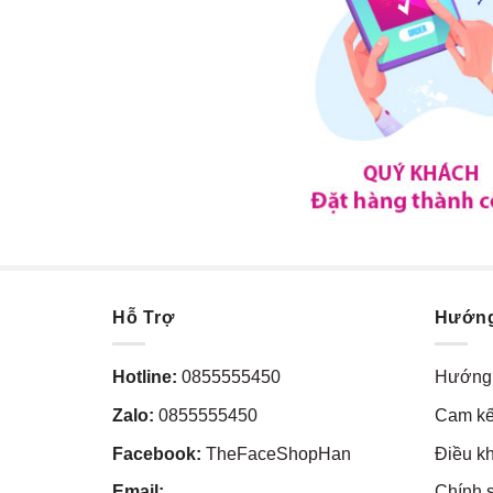
Hỗ Trợ
Hướn
Hotline:
0855555450
Hướng 
Zalo:
0855555450
Cam kế
Facebook:
TheFaceShopHan
Điều k
Email:
Chính 