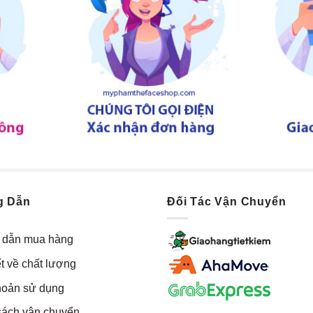
g Dẫn
Đối Tác Vận Chuyển
dẫn mua hàng
t về chất lượng
hoản sử dụng
sách vận chuyển