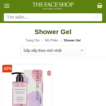
Bỏ
qua
nội
Tìm
dung
kiếm:
Shower Gel
Trang Chủ
»
Mỹ Phẩm
»
Shower Gel
-22%