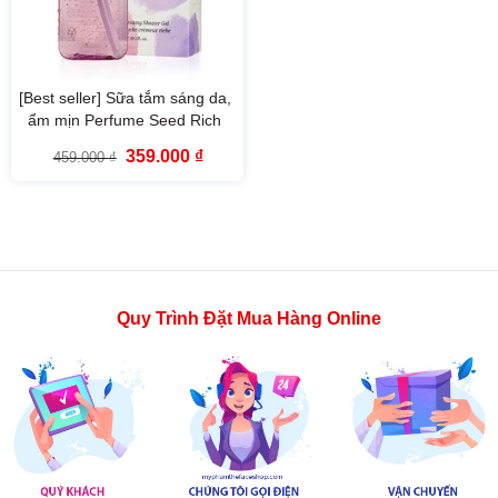
[Best seller] Sữa tắm sáng da,
ẩm mịn Perfume Seed Rich
Creamy Shower Gel The Face
Giá
Giá
359.000
₫
459.000
₫
Shop (300ml)
gốc
hiện
là:
tại
459.000 ₫.
là:
359.000 ₫.
Quy Trình Đặt Mua Hàng Online