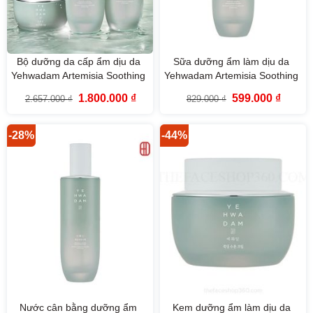
Bộ dưỡng da cấp ẩm dịu da
Sữa dưỡng ẩm làm dịu da
Yehwadam Artemisia Soothing
Yehwadam Artemisia Soothing
Moisturizing The Face Shop
Moisturizing Emulsion (160ml)
Giá
Giá
Giá
Giá
1.800.000
₫
599.000
₫
2.657.000
₫
829.000
₫
(3SP)
gốc
hiện
gốc
hiện
là:
tại
là:
tại
2.657.000 ₫.
là:
829.000 ₫.
là:
1.800.000 ₫.
599.000
-28%
-44%
Nước cân bằng dưỡng ẩm
Kem dưỡng ẩm làm dịu da