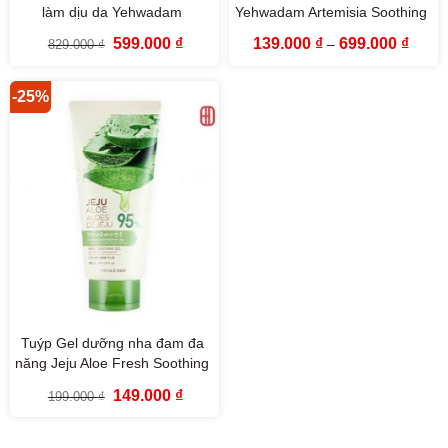
làm dịu da Yehwadam
Yehwadam Artemisia Soothing
Artemisia Soothing
Moisturizing Cream The Face
Giá
Giá
Khoả
599.000
₫
139.000
₫
699.000
₫
829.000
₫
–
Moisturizing Toner (180ml)
Shop
gốc
hiện
giá:
là:
tại
từ
829.000 ₫.
là:
139.0
599.000 ₫.
đến
-25%
699.0
Tuýp Gel dưỡng nha đam đa
năng Jeju Aloe Fresh Soothing
Gel Tube (300ml)
Giá
Giá
149.000
₫
199.000
₫
gốc
hiện
là:
tại
199.000 ₫.
là:
149.000 ₫.