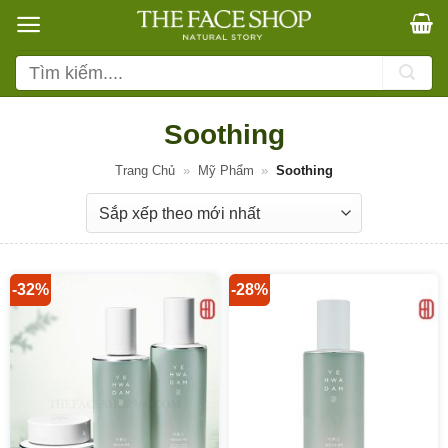
Bỏ
qua
nội
Tìm
dung
kiếm:
Soothing
Trang Chủ
»
Mỹ Phẩm
»
Soothing
-32%
-28%