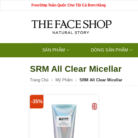
Bỏ
FreeShip Toàn Quốc Cho Tất Cả Đơn Hàng
qua
nội
dung
SẢN PHẨM
DÒNG SẢN PHẨM
SRM All Clear Micellar
Trang Chủ
»
Mỹ Phẩm
»
SRM All Clear Micellar
-35%