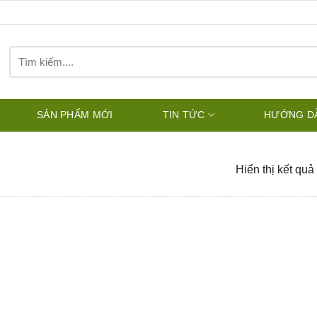
Tìm
kiếm:
SẢN PHẨM MỚI
TIN TỨC
HƯỚNG D
Hiển thị kết quả