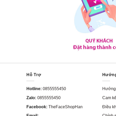
Hỗ Trợ
Hướn
Hotline:
0855555450
Hướng 
Zalo:
0855555450
Cam kế
Facebook:
TheFaceShopHan
Điều k
Email:
Chính 