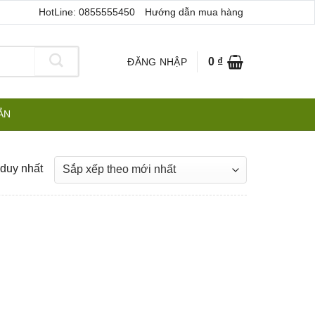
HotLine: 0855555450
Hướng dẫn mua hàng
0
₫
ĐĂNG NHẬP
ẪN
 duy nhất