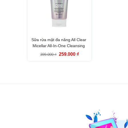
Sữa rửa mặt đa năng All Clear
Micellar All-In-One Cleansing
Foam The Face Shop 150ml
Giá
Giá
259.000
₫
399.000
₫
gốc
hiện
là:
tại
399.000 ₫.
là:
259.000 ₫.