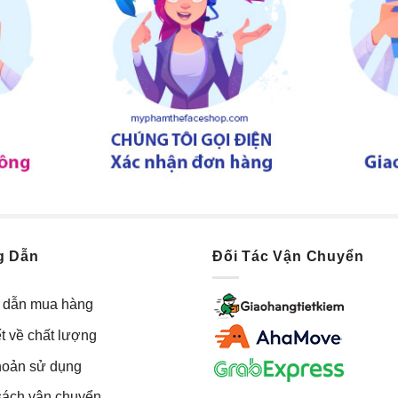
g Dẫn
Đối Tác Vận Chuyển
dẫn mua hàng
t về chất lượng
hoản sử dụng
sách vận chuyển