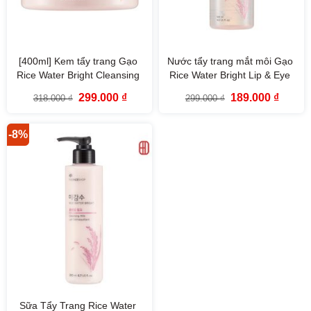
[400ml] Kem tẩy trang Gạo
Nước tẩy trang mắt môi Gạo
Rice Water Bright Cleansing
Rice Water Bright Lip & Eye
Cream The Face Shop
Makeup Remover The Face
Giá
Giá
Giá
Giá
299.000
₫
189.000
₫
318.000
₫
299.000
₫
Shop (120ml)
gốc
hiện
gốc
hiện
là:
tại
là:
tại
318.000 ₫.
là:
299.000 ₫.
là:
299.000 ₫.
189.000
-8%
Sữa Tẩy Trang Rice Water