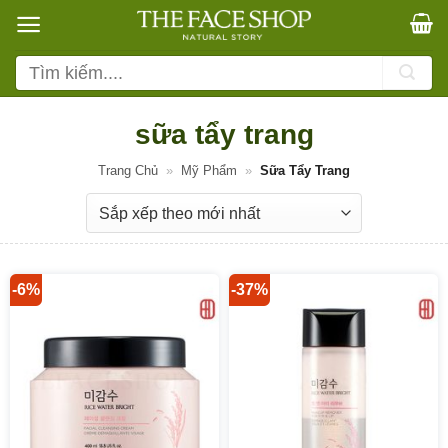
Bỏ
qua
nội
Tìm
dung
kiếm:
sữa tẩy trang
Trang Chủ
»
Mỹ Phẩm
»
Sữa Tẩy Trang
-6%
-37%