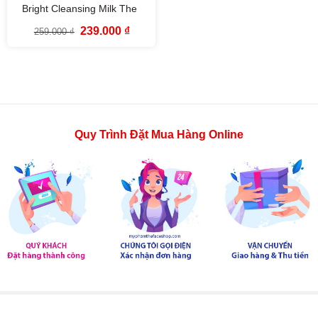
Bright Cleansing Milk The
Face Shop (200ml)
Giá
Giá
239.000
₫
259.000
₫
gốc
hiện
là:
tại
259.000 ₫.
là:
239.000 ₫.
Quy Trình Đặt Mua Hàng Online