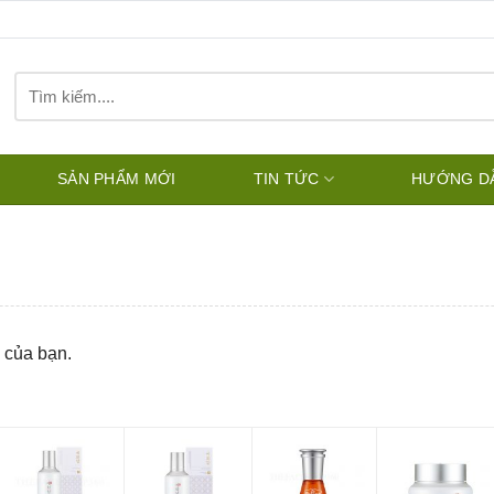
Tìm
kiếm:
SẢN PHẨM MỚI
TIN TỨC
HƯỚNG D
 của bạn.