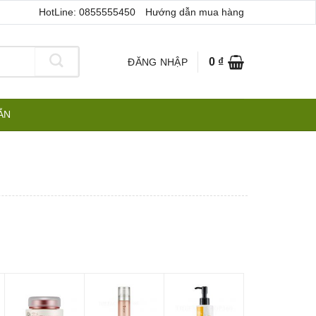
HotLine: 0855555450
Hướng dẫn mua hàng
0
₫
ĐĂNG NHẬP
ẪN