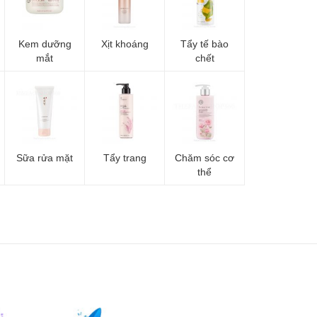
Kem dưỡng
Xịt khoáng
Tẩy tế bào
mắt
chết
Sữa rửa mặt
Tẩy trang
Chăm sóc cơ
thể