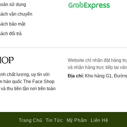
hoản sử dụng
sách vận chuyển
sách bảo mật
ách đổi trả
Website chỉ nhận đặt hàng tr
và nhận hàng trực tiếp tại vă
h chất lượng, uy tín với
Địa chỉ:
Kho hàng G1, Đường 
ẩm hàn quốc The Face Shop
và thu tiền tận nơi trên toàn
Trang Chủ
Tin Tức
Mỹ Phẩm
Liên Hệ