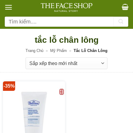
Bỏ
qua
nội
Tìm
dung
kiếm:
tắc lỗ chân lông
Trang Chủ
»
Mỹ Phẩm
»
Tắc Lỗ Chân Lông
-35%