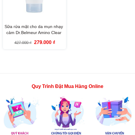
Sữa rửa mặt cho da mụn nhạy
cảm Dr.Belmeur Amino Clear
Foaming Cleanser For Acne-
Giá
Giá
279.000
₫
427.000
₫
Prone Skin (150ml)
gốc
hiện
là:
tại
427.000 ₫.
là:
279.000 ₫.
Quy Trình Đặt Mua Hàng Online