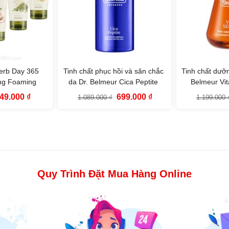
erb Day 365
Tinh chất phục hồi và săn chắc
Tinh chất dưỡn
ing Foaming
da Dr. Belmeur Cica Peptite
Belmeur Vit
 Face Shop
Ampoule (50ml)
Smoothing 
iá
Giá
Giá
Giá
49.000
₫
699.000
₫
1.089.000
₫
1.199.000
l)
ốc
hiện
gốc
hiện
:
tại
là:
tại
29.000 ₫.
là:
1.089.000 ₫.
là:
149.000 ₫.
699.000 ₫.
Quy Trình Đặt Mua Hàng Online