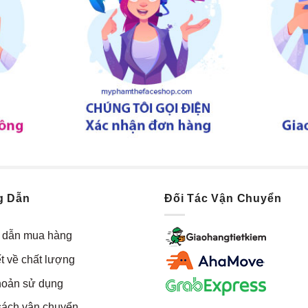
g Dẫn
Đối Tác Vận Chuyển
dẫn mua hàng
t về chất lượng
hoản sử dụng
sách vận chuyển