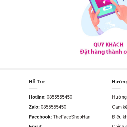
Hỗ Trợ
Hướn
Hotline:
0855555450
Hướng 
Zalo:
0855555450
Cam kế
Facebook:
TheFaceShopHan
Điều k
Email:
Chính 