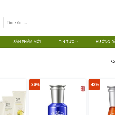
Tìm
kiếm:
SẢN PHẨM MỚI
TIN TỨC
HƯỚNG D
Có
-36%
-42%