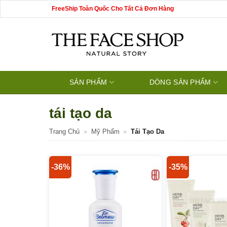
Bỏ
FreeShip Toàn Quốc Cho Tất Cả Đơn Hàng
qua
nội
dung
SẢN PHẨM
DÒNG SẢN PHẨM
tái tạo da
Trang Chủ
»
Mỹ Phẩm
»
Tái Tạo Da
-36%
-35%