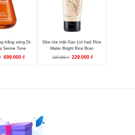
g trắng sáng Dr.
Sữa rửa mặt Gạo (có hạt) Rice
a Serine Tone
Water Bright Rice Bran
Serum (45ml)
Cleansing Foam The Face Shop
Giá
Giá
Giá
Giá
699.000
₫
229.000
₫
₫
339.000
₫
(150ml)
gốc
hiện
gốc
hiện
là:
tại
là:
tại
1.199.000 ₫.
là:
339.000 ₫.
là:
699.000 ₫.
229.000 ₫.