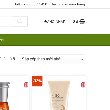
HotLine: 0855555450
Hướng dẫn mua hàng
0
₫
ĐĂNG NHẬP
ẪN
Đã
 tất cả 5
sắp
xếp
theo
-32%
mới
nhất