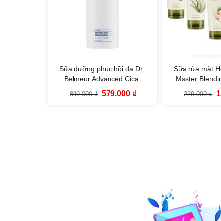
Sữa dưỡng phục hồi da Dr.
Sữa rửa mặt H
Belmeur Advanced Cica
Master Blend
Emulsion The Face Shop
Cleanser The
Giá
Giá
G
579.000
₫
1
899.000
₫
229.000
₫
(150ml)
(170m
gốc
hiện
g
là:
tại
là
899.000 ₫.
là:
2
579.000 ₫.