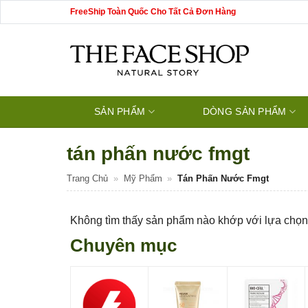
Bỏ
FreeShip Toàn Quốc Cho Tất Cả Đơn Hàng
qua
nội
dung
SẢN PHẨM
DÒNG SẢN PHẨM
tán phấn nước fmgt
Trang Chủ
»
Mỹ Phẩm
»
Tán Phấn Nước Fmgt
Không tìm thấy sản phẩm nào khớp với lựa chọn
Chuyên mục