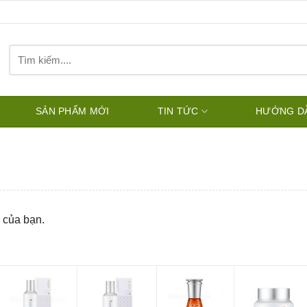
Tìm
kiếm:
SẢN PHẨM MỚI
TIN TỨC
HƯỚNG D
 của bạn.