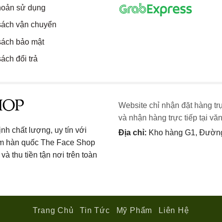
hoản sử dụng
sách vận chuyển
sách bảo mật
ách đổi trả
Website chỉ nhận đặt hàng tr
và nhận hàng trực tiếp tại vă
h chất lượng, uy tín với
Địa chỉ:
Kho hàng G1, Đường 
ẩm hàn quốc The Face Shop
và thu tiền tận nơi trên toàn
Trang Chủ
Tin Tức
Mỹ Phẩm
Liên Hệ