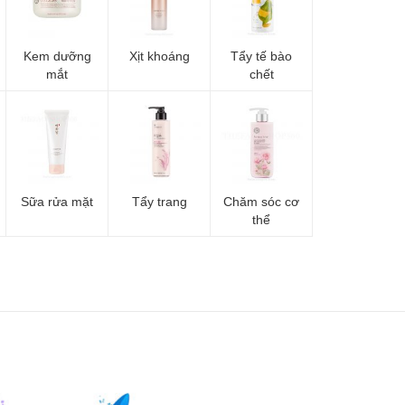
Kem dưỡng
Xịt khoáng
Tẩy tế bào
mắt
chết
Sữa rửa mặt
Tẩy trang
Chăm sóc cơ
thể