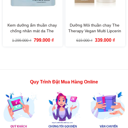
Kem dưỡng ẩm thuần chay
Dưỡng Môi thuần chay The
chống nhăn mát da The
Therapy Vegan Multi Lipcerin
Therapy Vegan Moisture
The Face Shop 15ml
Giá
Giá
Giá
Giá
799.000
₫
339.000
₫
1.299.000
₫
619.000
₫
Blending Cream 60ml The
gốc
hiện
gốc
hiện
là:
tại
là:
tại
Face Shop
1.299.000 ₫.
là:
619.000 ₫.
là:
799.000 ₫.
339.000
Quy Trình Đặt Mua Hàng Online