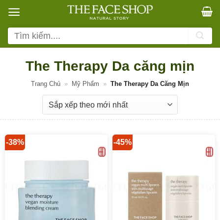
Bỏ
qua
nội
Tìm
dung
kiếm:
The Therapy Da căng mịn
Trang Chủ
»
Mỹ Phẩm
»
The Therapy Da Căng Mịn
-38%
-45%