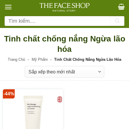
Bỏ
qua
nội
Tìm
dung
kiếm:
Tinh chất chống nắng Ngừa lão
hóa
Trang Chủ
»
Mỹ Phẩm
»
Tinh Chất Chống Nắng Ngừa Lão Hóa
-44%