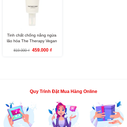
Tinh chất chống nắng ngừa
lão hóa The Therapy Vegan
Moisturizing Sun Serum SPF
Giá
Giá
459.000
₫
819.000
₫
50+ PA++++
gốc
hiện
là:
tại
819.000 ₫.
là:
459.000 ₫.
Quy Trình Đặt Mua Hàng Online