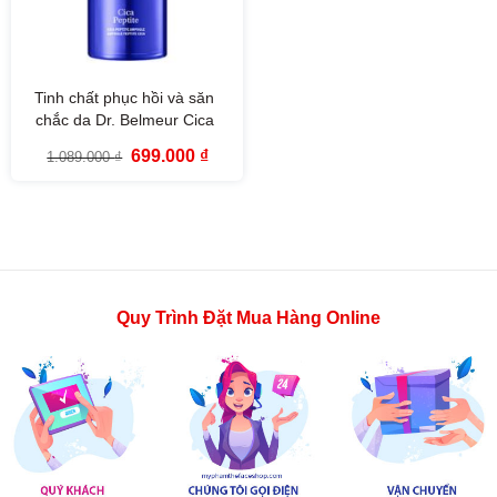
Tinh chất phục hồi và săn
chắc da Dr. Belmeur Cica
Peptite Ampoule (50ml)
Giá
Giá
699.000
₫
1.089.000
₫
gốc
hiện
là:
tại
1.089.000 ₫.
là:
699.000 ₫.
Quy Trình Đặt Mua Hàng Online