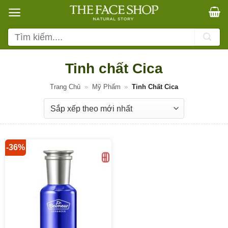
Bỏ
qua
nội
Tìm
dung
kiếm:
Tinh chất Cica
Trang Chủ
»
Mỹ Phẩm
»
Tinh Chất Cica
-36%