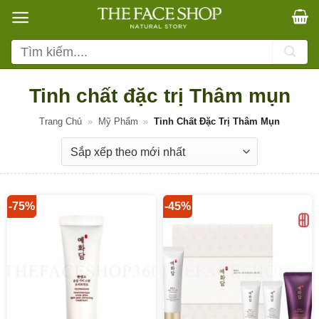
Bỏ
qua
nội
Tìm
dung
kiếm:
Tinh chất đặc trị Thâm mụn
Trang Chủ
»
Mỹ Phẩm
»
Tinh Chất Đặc Trị Thâm Mụn
-75%
-45%