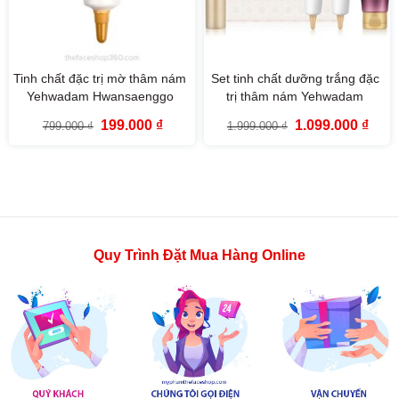
Tinh chất đặc trị mờ thâm nám
Set tinh chất dưỡng trắng đặc
Yehwadam Hwansaenggo
trị thâm nám Yehwadam
Snow Glow Dark Spot
Hwansaenggo Snow Glow
Giá
Giá
Giá
Giá
199.000
₫
1.099.000
₫
799.000
₫
1.999.000
₫
Correcting Treatment The
Dark Spot Correcting
gốc
hiện
gốc
hiện
là:
tại
là:
tại
Face Shop 15ml
Treatment Speacial Set
799.000 ₫.
là:
1.999.000 ₫.
là:
199.000 ₫.
1.099
Quy Trình Đặt Mua Hàng Online