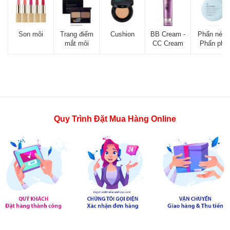
Son môi
Trang điểm
Cushion
BB Cream -
Phấn nén -
mắt môi
CC Cream
Phấn phủ
Quy Trình Đặt Mua Hàng Online