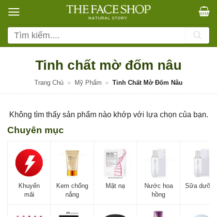
Bỏ
qua
nội
Tìm
dung
kiếm:
Tinh chất mờ đốm nâu
Trang Chủ
»
Mỹ Phẩm
»
Tinh Chất Mờ Đốm Nâu
Không tìm thấy sản phẩm nào khớp với lựa chọn của bạn.
Chuyên mục
Khuyến
Kem chống
Mặt nạ
Nước hoa
Sữa dưỡn
mãi
nắng
hồng