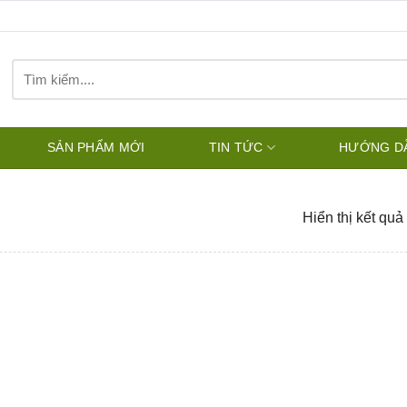
Tìm
kiếm:
SẢN PHẨM MỚI
TIN TỨC
HƯỚNG D
Hiển thị kết quả