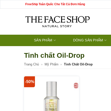
Bỏ
FreeShip Toàn Quốc Cho Tất Cả Đơn Hàng
qua
nội
dung
SẢN PHẨM
DÒNG SẢN PHẨM
Tinh chất Oil-Drop
Trang Chủ
»
Mỹ Phẩm
»
Tinh Chất Oil-Drop
-50%