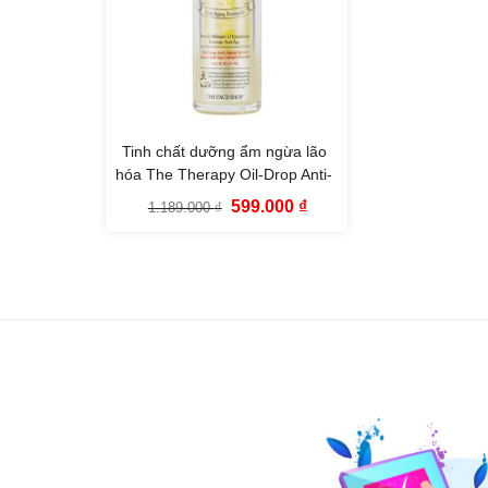
Tinh chất dưỡng ẩm ngừa lão
hóa The Therapy Oil-Drop Anti-
Aging Serum The Face Shop
Giá
Giá
599.000
₫
1.189.000
₫
gốc
hiện
là:
tại
1.189.000 ₫.
là:
599.000 ₫.