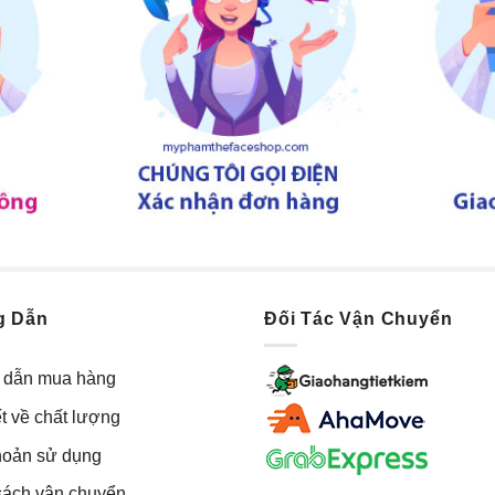
g Dẫn
Đối Tác Vận Chuyển
dẫn mua hàng
t về chất lượng
hoản sử dụng
sách vận chuyển