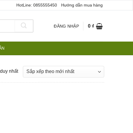
HotLine: 0855555450
Hướng dẫn mua hàng
0
₫
ĐĂNG NHẬP
ẪN
 duy nhất