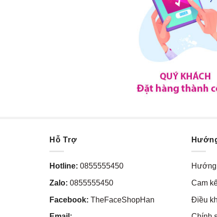
Hỗ Trợ
Hướn
Hotline:
0855555450
Hướng 
Zalo:
0855555450
Cam kế
Facebook:
TheFaceShopHan
Điều k
Email:
Chính 