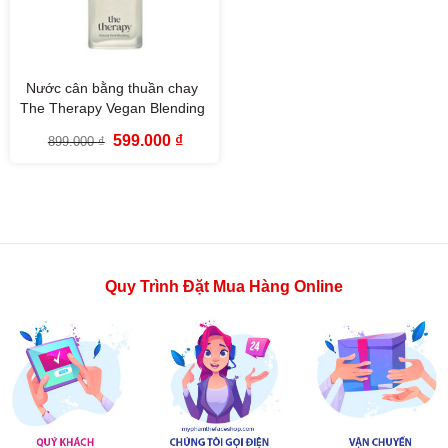
Nước cân bằng thuần chay
The Therapy Vegan Blending
Toner The Face Shop (180ml)
Giá
Giá
599.000
₫
899.000
₫
gốc
hiện
là:
tại
899.000 ₫.
là:
599.000 ₫.
Quy Trình Đặt Mua Hàng Online