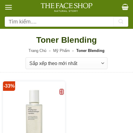
Bỏ
qua
nội
Tìm
dung
kiếm:
Toner Blending
Trang Chủ
»
Mỹ Phẩm
»
Toner Blending
-33%