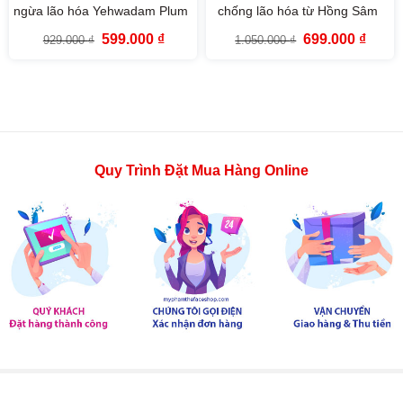
ngừa lão hóa Yehwadam Plum
chống lão hóa từ Hồng Sâm
Flower Revitalizing Toner
Yehwadam Heaven Grade
Giá
Giá
Giá
Giá
599.000
₫
699.000
₫
929.000
₫
1.050.000
₫
(160ml)
Ginseng Rejuvenating Toner
gốc
hiện
gốc
hiện
là:
tại
là:
tại
(155ml)
929.000 ₫.
là:
1.050.000 ₫.
là:
599.000 ₫.
699.00
Quy Trình Đặt Mua Hàng Online