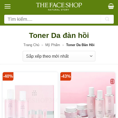
Bỏ
qua
nội
Tìm
dung
kiếm:
Toner Da đàn hồi
Trang Chủ
»
Mỹ Phẩm
»
Toner Da Đàn Hồi
-40%
-43%