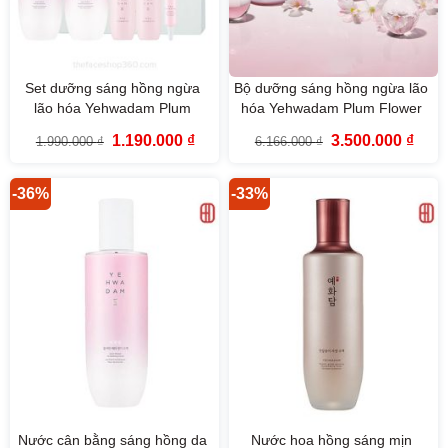
Set dưỡng sáng hồng ngừa
Bộ dưỡng sáng hồng ngừa lão
lão hóa Yehwadam Plum
hóa Yehwadam Plum Flower
Flower Revitalizing Duo Set
Revitalizing The Face Shop
Giá
Giá
Giá
Giá
1.190.000
₫
3.500.000
₫
1.990.000
₫
6.166.000
₫
(6SP)
(5SP)
gốc
hiện
gốc
hiện
là:
tại
là:
tại
1.990.000 ₫.
là:
6.166.000 ₫.
là:
1.190.000 ₫.
3.500
-36%
-33%
Nước cân bằng sáng hồng da
Nước hoa hồng sáng mịn