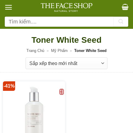
Bỏ
qua
nội
Tìm
dung
kiếm:
Toner White Seed
Trang Chủ
»
Mỹ Phẩm
»
Toner White Seed
-41%