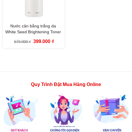
Nước cân bằng trắng da
White Seed Brightening Toner
The Face Shop (160ml)
Giá
Giá
399.000
₫
679.000
₫
gốc
hiện
là:
tại
679.000 ₫.
là:
399.000 ₫.
Quy Trình Đặt Mua Hàng Online