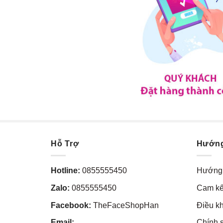
Hỗ Trợ
Hướn
Hotline:
0855555450
Hướng 
Zalo:
0855555450
Cam kế
Facebook:
TheFaceShopHan
Điều k
Email:
Chính 