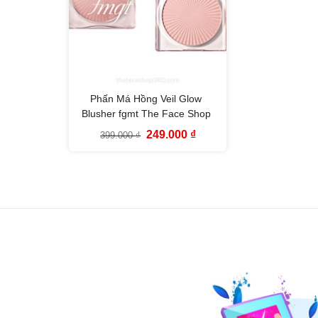
Phấn Má Hồng Veil Glow
Blusher fgmt The Face Shop
Giá
Giá
249.000
₫
399.000
₫
gốc
hiện
là:
tại
399.000 ₫.
là:
249.000 ₫.