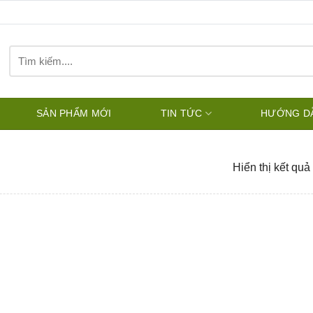
Tìm
kiếm:
SẢN PHẨM MỚI
TIN TỨC
HƯỚNG D
Hiển thị kết quả