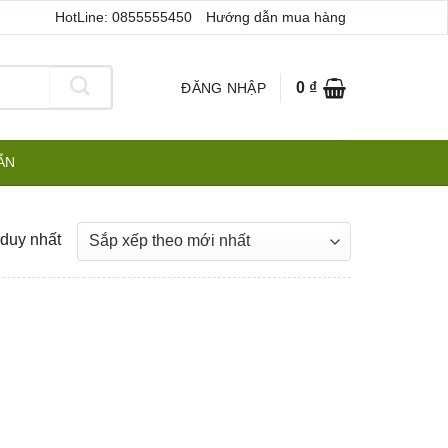
HotLine: 0855555450
Hướng dẫn mua hàng
0
₫
ĐĂNG NHẬP
ẪN
 duy nhất