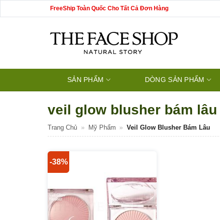
Bỏ
FreeShip Toàn Quốc Cho Tất Cả Đơn Hàng
qua
nội
dung
SẢN PHẨM
DÒNG SẢN PHẨM
veil glow blusher bám lâu
Trang Chủ
»
Mỹ Phẩm
»
Veil Glow Blusher Bám Lâu
-38%