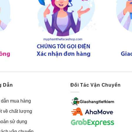
g Dẫn
Đối Tác Vận Chuyển
dẫn mua hàng
t về chất lượng
hoản sử dụng
sách vận chuyển