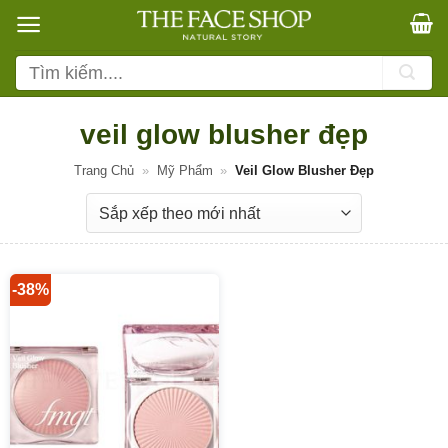
Bỏ
qua
nội
Tìm
dung
kiếm:
veil glow blusher đẹp
Trang Chủ
»
Mỹ Phẩm
»
Veil Glow Blusher Đẹp
-38%