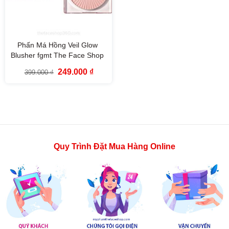
Phấn Má Hồng Veil Glow
Blusher fgmt The Face Shop
Giá
Giá
249.000
₫
399.000
₫
gốc
hiện
là:
tại
399.000 ₫.
là:
249.000 ₫.
Quy Trình Đặt Mua Hàng Online