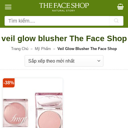
Bỏ
qua
nội
Tìm
dung
kiếm:
veil glow blusher The Face Shop
Trang Chủ
»
Mỹ Phẩm
»
Veil Glow Blusher The Face Shop
-38%