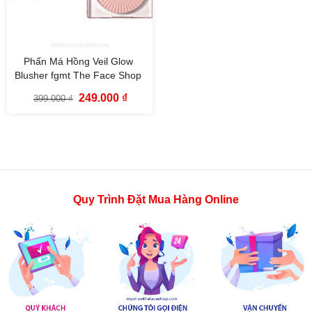
Phấn Má Hồng Veil Glow
Blusher fgmt The Face Shop
Giá
Giá
249.000
₫
399.000
₫
gốc
hiện
là:
tại
399.000 ₫.
là:
249.000 ₫.
Quy Trình Đặt Mua Hàng Online