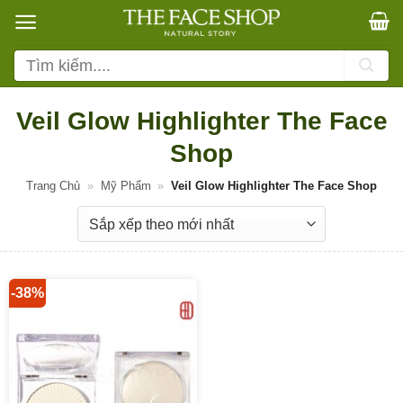
Bỏ
qua
nội
Tìm
dung
kiếm:
Veil Glow Highlighter The Face
Shop
Trang Chủ
»
Mỹ Phẩm
»
Veil Glow Highlighter The Face Shop
-38%