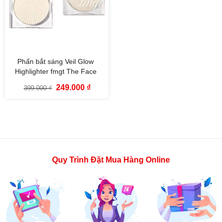
Phấn bắt sáng Veil Glow
Highlighter fmgt The Face
Shop
Giá
Giá
249.000
₫
399.000
₫
gốc
hiện
là:
tại
399.000 ₫.
là:
249.000 ₫.
Quy Trình Đặt Mua Hàng Online