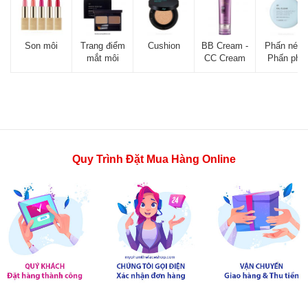
Son môi
Trang điểm
Cushion
BB Cream -
Phấn nén -
mắt môi
CC Cream
Phấn phủ
Quy Trình Đặt Mua Hàng Online