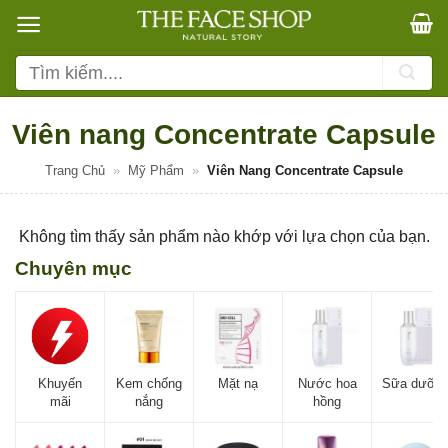
Bỏ
qua
nội
Tìm
dung
kiếm:
Viên nang Concentrate Capsule
Trang Chủ
»
Mỹ Phẩm
»
Viên Nang Concentrate Capsule
Không tìm thấy sản phẩm nào khớp với lựa chọn của bạn.
Chuyên mục
Khuyến
Kem chống
Mặt nạ
Nước hoa
Sữa dưỡn
mãi
nắng
hồng