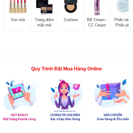
Son môi
Trang điểm
Cushion
BB Cream -
Phấn nén -
mắt môi
CC Cream
Phấn phủ
Quy Trình Đặt Mua Hàng Online