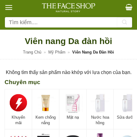
Bỏ
qua
nội
Tìm
dung
kiếm:
Viên nang Da đàn hồi
Trang Chủ
»
Mỹ Phẩm
»
Viên Nang Da Đàn Hồi
Không tìm thấy sản phẩm nào khớp với lựa chọn của bạn.
Chuyên mục
Khuyến
Kem chống
Mặt nạ
Nước hoa
Sữa dưỡn
mãi
nắng
hồng