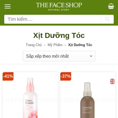
Bỏ
qua
nội
Tìm
dung
kiếm:
Xịt Dưỡng Tóc
Trang Chủ
»
Mỹ Phẩm
»
Xịt Dưỡng Tóc
-41%
-37%