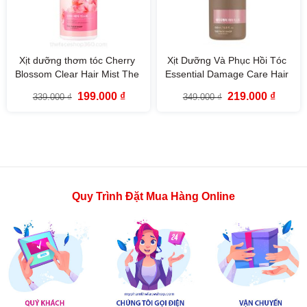
Xịt dưỡng thơm tóc Cherry
Xịt Dưỡng Và Phục Hồi Tóc
Blossom Clear Hair Mist The
Essential Damage Care Hair
Face Shop 200ml
Mist The Face Shop 150ml
Giá
Giá
Giá
Giá
199.000
₫
219.000
₫
339.000
₫
349.000
₫
gốc
hiện
gốc
hiện
là:
tại
là:
tại
339.000 ₫.
là:
349.000 ₫.
là:
199.000 ₫.
219.000
Quy Trình Đặt Mua Hàng Online